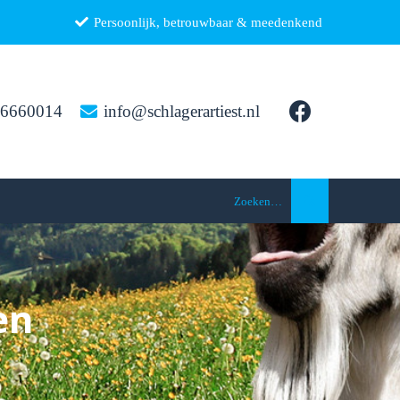
Persoonlijk, betrouwbaar & meedenkend
26660014
info@schlagerartiest.nl
Zoeken…
en