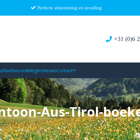
Perfecte afstemming en invulling
+31 (0)6 
au
Klantbeoordelingen
Nieuws
Contact
ntoon-Aus-Tirol-boek