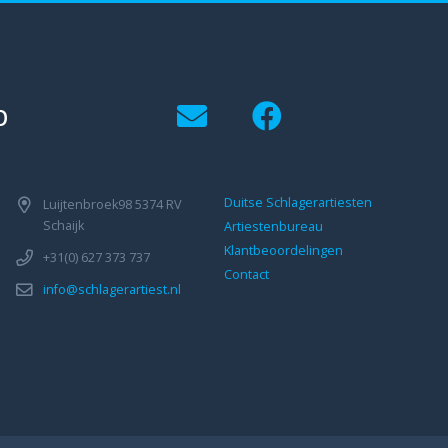
p
Duitse Schlagerartiesten
Luijtenbroek98 5374 RV
Schaijk
Artiestenbureau
Klantbeoordelingen
+31(0) 627 373 737
Contact
info@schlagerartiest.nl