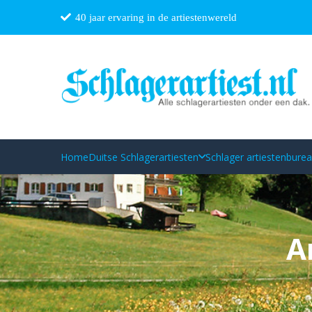
40 jaar ervaring in de artiestenwereld
Home
Duitse Schlagerartiesten
Schlager artiestenbure
A