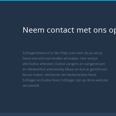
Neem contact met ons o
SchlagerArtiest.nl is ‘der Platz zum sein’ als je van je
feest ook echt een knaller wil maken. Hier vind je
alle Duitse artiesten, Duitse zangers en zangeressen
en oktoberfest artiestenbij elkaar en kun je gericht een
keuze maken. Het beste van Nederlandse feest
Schlager en Duitse feest Schlager zijn op deze website
verzameld.