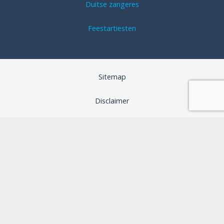
Duitse zangeres
Feestartiesten
Sitemap
Disclaimer
Algemene voorwaarden
SEO optimalisatie door B-Analyzed
Webdesign door Aspera Grafica
Privacybeleid
Cookiebeleid (EU)