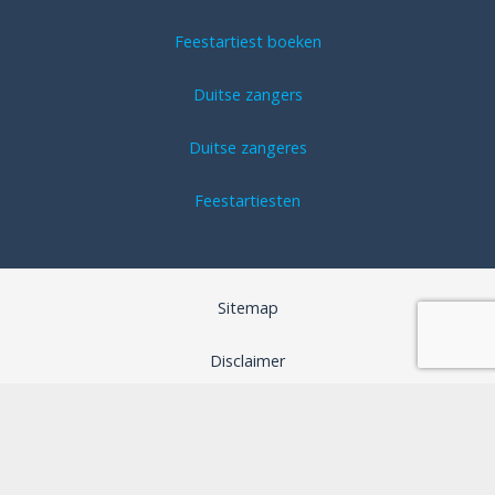
Feestartiest boeken
Duitse zangers
Duitse zangeres
Feestartiesten
Sitemap
Disclaimer
Algemene voorwaarden
SEO optimalisatie door B-Analyzed