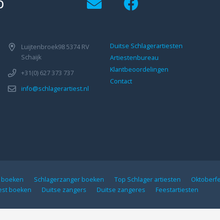
p
Duitse Schlagerartiesten
Luijtenbroek98 5374 RV
Schaijk
Artiestenbureau
Klantbeoordelingen
+31(0) 627 373 737
Contact
info@schlagerartiest.nl
n boeken
Schlagerzanger boeken
Top Schlager artiesten
Oktoberf
iest boeken
Duitse zangers
Duitse zangeres
Feestartiesten