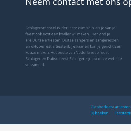
Neem contact met ons o
SchlagerArtiest.nl is ‘der Platz zum sein’ als je van je
feest ook echt een knaller wil maken. Hier vind je
alle Duitse artiesten, Duitse zangers en zangeressen
en oktoberfest artiestenbij elkaar en kun je gericht een
keuze maken. Het beste van Nederlandse feest
Schlager en Duitse feest Schlager zijn op deze website
verzameld.
Oktoberfeest artieste
DJ boeken
Feestart