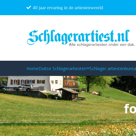
40 jaar ervaring in de artiestenwereld
Home
Duitse Schlagerartiesten
Schlager artiestenbure
f