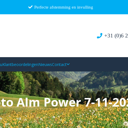
Perfecte afstemming en invulling
+31 (0)6 
au
Klantbeoordelingen
Nieuws
Contact
oto Alm Power 7-11-20