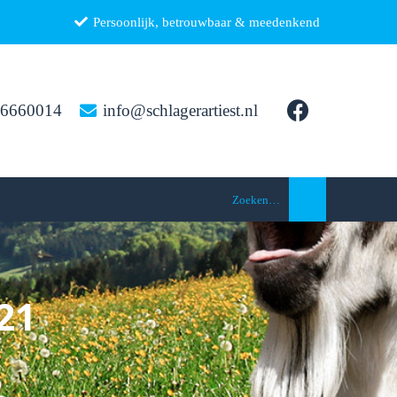
Persoonlijk, betrouwbaar & meedenkend
26660014
info@schlagerartiest.nl
Zoeken…
21