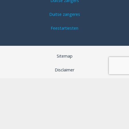
Duitse zangers
Duitse zangeres
Feestartiesten
Sitemap
Disclaimer
Algemene voorwaarden
SEO optimalisatie door B-Analyzed
Webdesign door Aspera Grafica
Privacybeleid