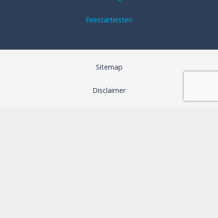
Feestartiesten
Sitemap
Disclaimer
Algemene voorwaarden
SEO optimalisatie door B-Analyzed
Webdesign door Aspera Grafica
Privacybeleid
Cookiebeleid (EU)