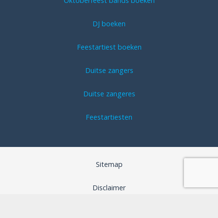
Oktoberfeest bands boeken
DJ boeken
Feestartiest boeken
Duitse zangers
Duitse zangeres
Feestartiesten
Sitemap
Disclaimer
Algemene voorwaarden