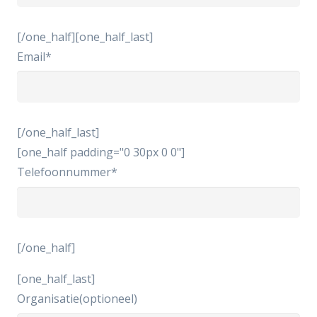
[/one_half][one_half_last]
Email*
[/one_half_last]
[one_half padding="0 30px 0 0"]
Telefoonnummer*
[/one_half]
[one_half_last]
Organisatie(optioneel)