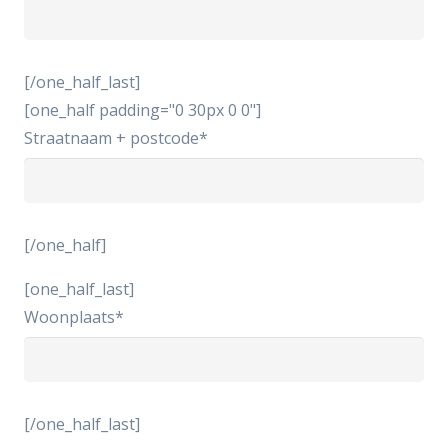
[/one_half_last]
[one_half padding="0 30px 0 0"]
Straatnaam + postcode*
[/one_half]
[one_half_last]
Woonplaats*
[/one_half_last]