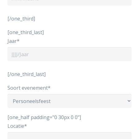
[/one_third]
[one_third_last]
Jaar*
[/one_third_last]
Soort evenement*
[one_half padding="0 30px 0 0"]
Locatie*