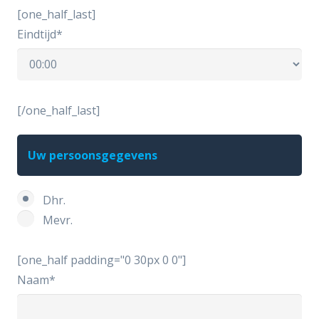
[one_half_last]
Eindtijd*
[/one_half_last]
Uw persoonsgegevens
Dhr.
Mevr.
[one_half padding="0 30px 0 0"]
Naam*