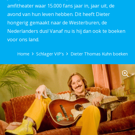
amfitheater waar 15.000 fans jaar in, jaar uit, de
avond van hun leven hebben. Dit heeft Dieter
hongerig gemaakt naar de Westerburen, de
Nederlanders dus! Vanaf nu is hij dan ook te boeken
voor ons land.
Home
Schlager VIP's
Dieter Thomas Kuhn boeken