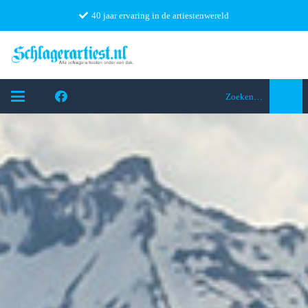
40 jaar ervaring in de artiestenwereld
Zoeken…