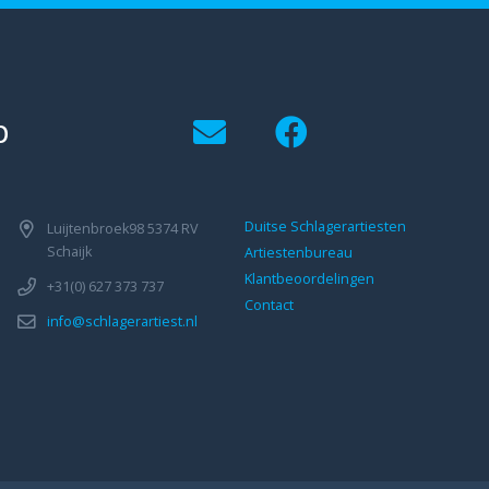
p
Duitse Schlagerartiesten
Luijtenbroek98 5374 RV
Schaijk
Artiestenbureau
Klantbeoordelingen
+31(0) 627 373 737
Contact
info@schlagerartiest.nl