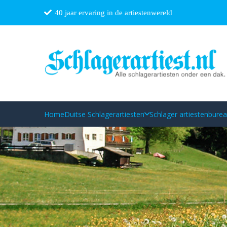
40 jaar ervaring in de artiestenwereld
Home
Duitse Schlagerartiesten
Schlager artiestenbure