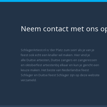
Neem contact met ons o
SchlagerArtiest.nl is ‘der Platz zum sein’ als je van je
feest ook echt een knaller wil maken. Hier vind je
alle Duitse artiesten, Duitse zangers en zangeressen
en oktoberfest artiestenbij elkaar en kun je gericht een
keuze maken. Het beste van Nederlandse feest
Schlager en Duitse feest Schlager zijn op deze website
verzameld.