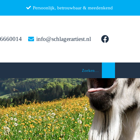
Persoonlijk, betrouwbaar & meedenkend
26660014
info@schlagerartiest.nl
Zoeken…