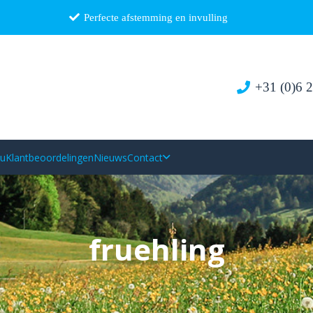
Perfecte afstemming en invulling
+31 (0)6 
au
Klantbeoordelingen
Nieuws
Contact
fruehling