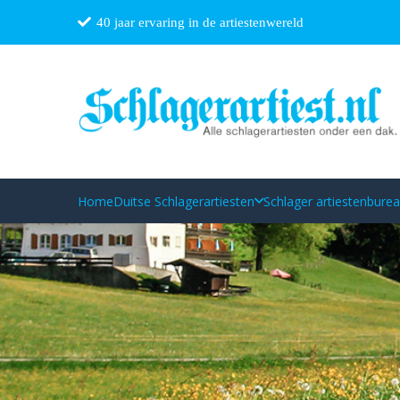
40 jaar ervaring in de artiestenwereld
Home
Duitse Schlagerartiesten
Schlager artiestenbure