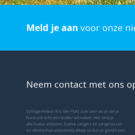
Meld je aan
voor onze ni
Neem contact met ons o
SchlagerArtiest.nl is ‘der Platz zum sein’ als je van je
feest ook echt een knaller wil maken. Hier vind je
alle Duitse artiesten, Duitse zangers en zangeressen
en oktoberfest artiestenbij elkaar en kun je gericht een