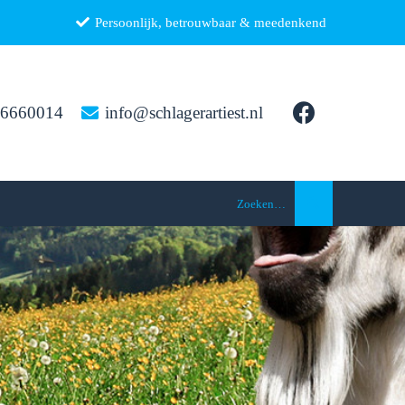
Persoonlijk, betrouwbaar & meedenkend
26660014
info@schlagerartiest.nl
Zoeken…