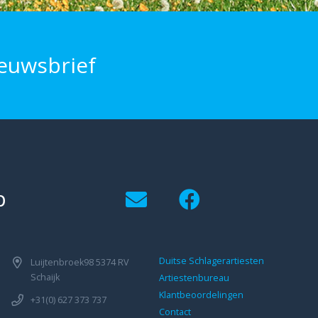
euwsbrief
p
Duitse Schlagerartiesten
Luijtenbroek98 5374 RV
Schaijk
Artiestenbureau
Klantbeoordelingen
+31(0) 627 373 737
Contact