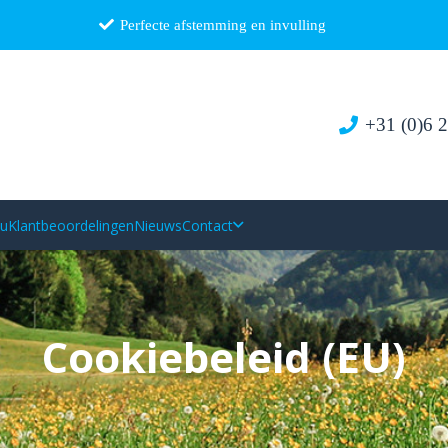
Perfecte afstemming en invulling
+31 (0)6 
au
Klantbeoordelingen
Nieuws
Contact
Cookiebeleid (EU)