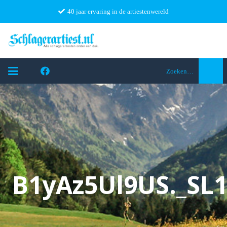
40 jaar ervaring in de artiestenwereld
Zoeken…
B1yAz5Ul9US._SL1