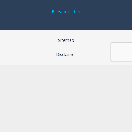
Feestartiesten
Sitemap
Disclaimer
Algemene voorwaarden
SEO optimalisatie door B-Analyzed
Webdesign door Aspera Grafica
Privacybeleid
Cookiebeleid (EU)