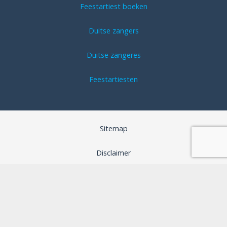
Feestartiest boeken
Duitse zangers
Duitse zangeres
Feestartiesten
Sitemap
Disclaimer
Algemene voorwaarden
SEO optimalisatie door B-Analyzed
Webdesign door Aspera Grafica