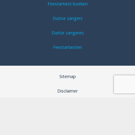
Feestartiest boeken
Duitse zangers
Duitse zangeres
Feestartiesten
Sitemap
Disclaimer
Algemene voorwaarden
SEO optimalisatie door B-Analyzed
Webdesign door Aspera Grafica