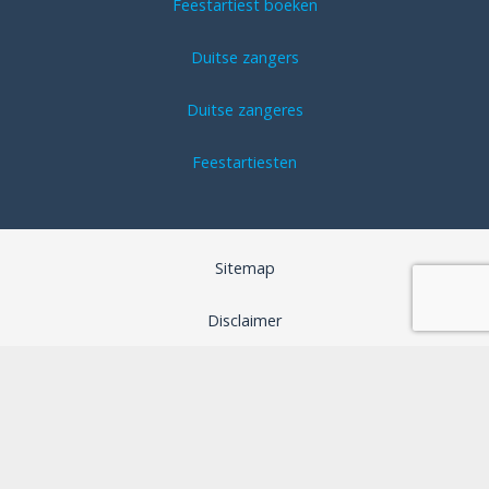
Feestartiest boeken
Duitse zangers
Duitse zangeres
Feestartiesten
Sitemap
Disclaimer
Algemene voorwaarden
SEO optimalisatie door B-Analyzed
Webdesign door Aspera Grafica