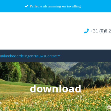
Perfecte afstemming en invulling
+31 (0)6 
au
Klantbeoordelingen
Nieuws
Contact
download