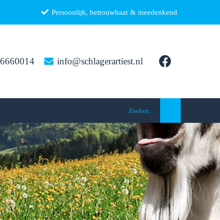
Persoonlijk, betrouwbaar & meedenkend
26660014
info@schlagerartiest.nl
Zoeken…