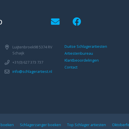
p
Duitse Schlagerartiesten
Luijtenbroek98 5374 RV
Schaijk
Artiestenbureau
Klantbeoordelingen
+31(0) 627 373 737
Contact
info@schlagerartiest.nl
n boeken
Schlagerzanger boeken
Top Schlager artiesten
Oktoberf