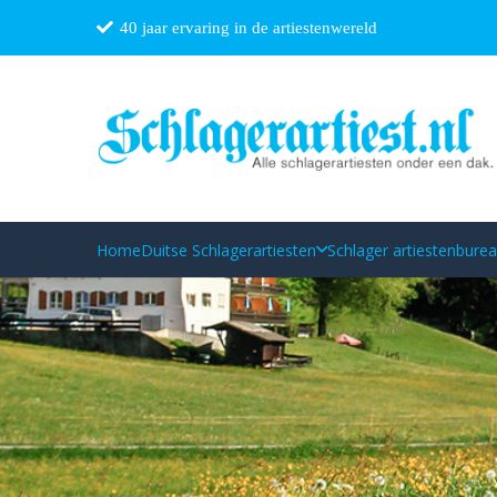
40 jaar ervaring in de artiestenwereld
Home
Duitse Schlagerartiesten
Schlager artiestenbure