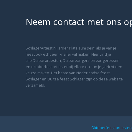
Neem contact met ons o
SchlagerArtiest.nl is ‘der Platz zum sein’ als je van je
feest ook echt een knaller wil maken. Hier vind je
alle Duitse artiesten, Duitse zangers en zangeressen
en oktoberfest artiestenbij elkaar en kun je gericht een
keuze maken. Het beste van Nederlandse feest
Schlager en Duitse feest Schlager zijn op deze website
verzameld.
Oktoberfeest artieste