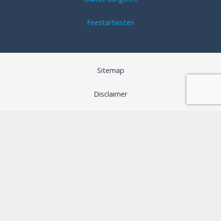
Feestartiesten
Sitemap
Disclaimer
Algemene voorwaarden
SEO optimalisatie door B-Analyzed
Webdesign door Aspera Grafica
Privacybeleid
Cookiebeleid (EU)