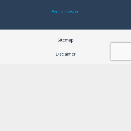
Feestartiesten
Sitemap
Disclaimer
Algemene voorwaarden
SEO optimalisatie door B-Analyzed
Webdesign door Aspera Grafica
Privacybeleid
Cookiebeleid (EU)