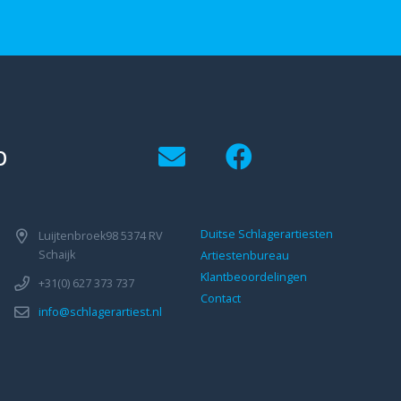
p
Duitse Schlagerartiesten
Luijtenbroek98 5374 RV
Schaijk
Artiestenbureau
Klantbeoordelingen
+31(0) 627 373 737
Contact
info@schlagerartiest.nl