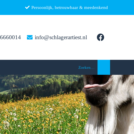
Persoonlijk, betrouwbaar & meedenkend
26660014
info@schlagerartiest.nl
Zoeken…