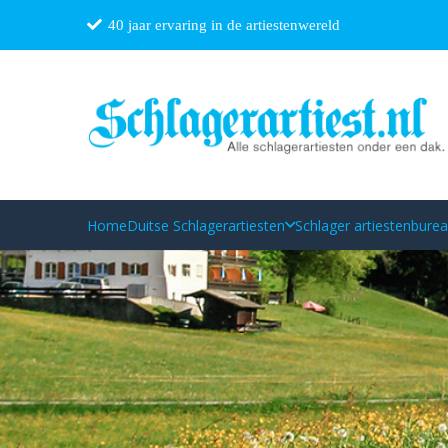
40 jaar ervaring in de artiestenwereld
Home
Duitse Schlagerartiesten
Schlager artiestenbure