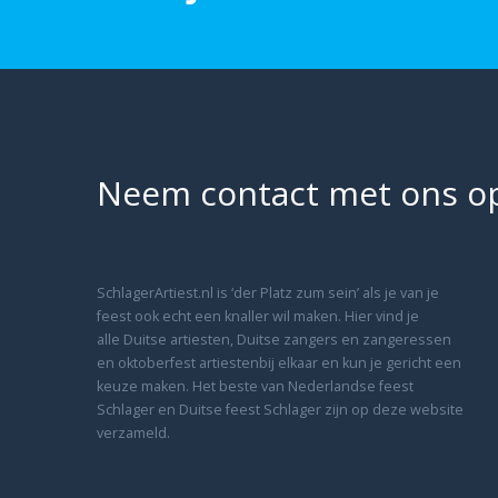
Neem contact met ons o
SchlagerArtiest.nl is ‘der Platz zum sein’ als je van je
feest ook echt een knaller wil maken. Hier vind je
alle Duitse artiesten, Duitse zangers en zangeressen
en oktoberfest artiestenbij elkaar en kun je gericht een
keuze maken. Het beste van Nederlandse feest
Schlager en Duitse feest Schlager zijn op deze website
verzameld.