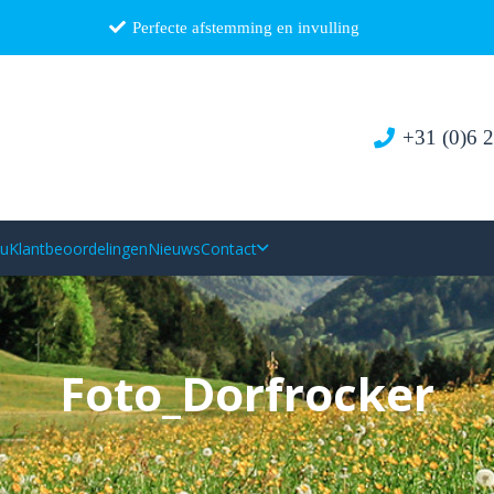
Perfecte afstemming en invulling
+31 (0)6 
au
Klantbeoordelingen
Nieuws
Contact
Foto_Dorfrocker