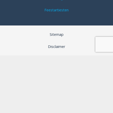
Feestartiesten
Sitemap
Disclaimer
Algemene voorwaarden
SEO optimalisatie door B-Analyzed
Webdesign door Aspera Grafica
Privacybeleid
Cookiebeleid (EU)