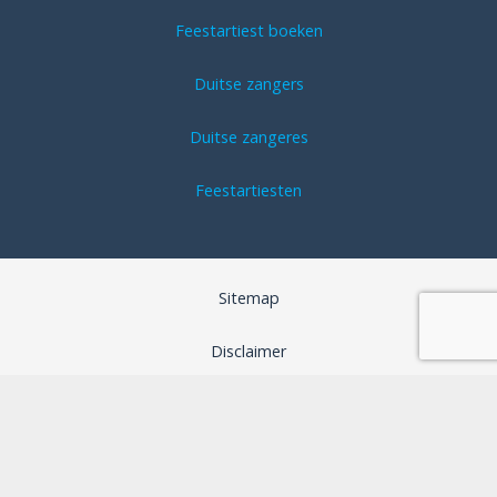
Feestartiest boeken
Duitse zangers
Duitse zangeres
Feestartiesten
Sitemap
Disclaimer
Algemene voorwaarden
SEO optimalisatie door B-Analyzed