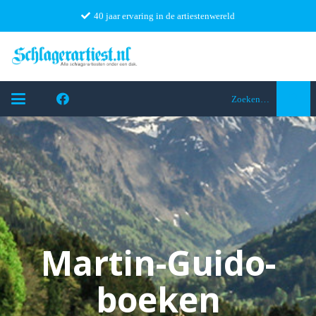
40 jaar ervaring in de artiestenwereld
Zoeken…
Martin-Guido-
boeken