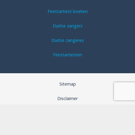
Feestartiest boeken
Duitse zangers
Duitse zangeres
Feestartiesten
Sitemap
Disclaimer
Algemene voorwaarden
SEO optimalisatie door B-Analyzed