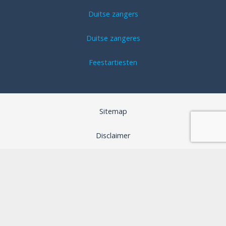
Duitse zangers
Duitse zangeres
Feestartiesten
Sitemap
Disclaimer
Algemene voorwaarden
SEO optimalisatie door B-Analyzed
Webdesign door Aspera Grafica