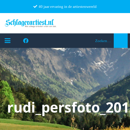
40 jaar ervaring in de artiestenwereld
Zoeken…
rudi_persfoto_20