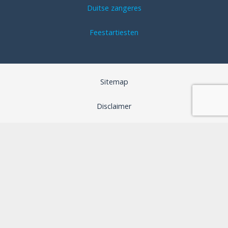
Duitse zangeres
Feestartiesten
Sitemap
Disclaimer
Algemene voorwaarden
SEO optimalisatie door B-Analyzed
Webdesign door Aspera Grafica
Privacybeleid