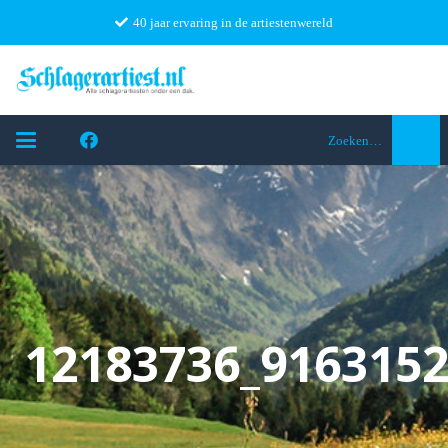
40 jaar ervaring in de artiestenwereld
Zoeken…
12183736_916315