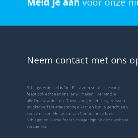
Meld je aan
voor onze ni
Neem contact met ons o
SchlagerArtiest.nl is ‘der Platz zum sein’ als je van je
feest ook echt een knaller wil maken. Hier vind je
alle Duitse artiesten, Duitse zangers en zangeressen
en oktoberfest artiestenbij elkaar en kun je gericht een
keuze maken. Het beste van Nederlandse feest
Schlager en Duitse feest Schlager zijn op deze website
verzameld.