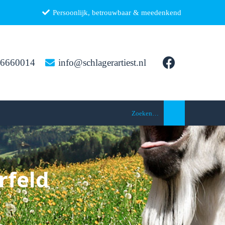
Persoonlijk, betrouwbaar & meedenkend
26660014
info@schlagerartiest.nl
Zoeken…
rfeld