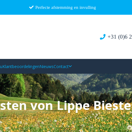
Perfecte afstemming en invulling
+31 (0)6 
au
Klantbeoordelingen
Nieuws
Contact
sten von Lippe Bieste