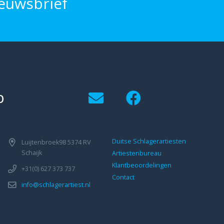
euwsbrief
p
Duitse Schlagerartiesten
Luijtenbroek98 5374 RV
Schaijk
Artiestenbureau
Klantbeoordelingen
+31(0) 627 373 737
Contact
info@schlagerartiest.nl