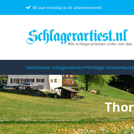
40 jaar ervaring in de artiestenwereld
Home
Duitse Schlagerartiesten
Schlager artiestenbure
Thor