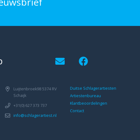
euwsbrief
p
Duitse Schlagerartiesten
Luijtenbroek98 5374 RV
Schaijk
Artiestenbureau
Klantbeoordelingen
+31(0) 627 373 737
Contact
info@schlagerartiest.nl