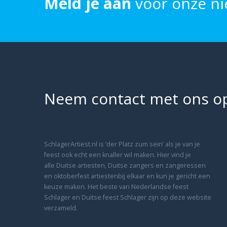
Meld je aan
voor onze ni
Neem contact met ons o
SchlagerArtiest.nl is ‘der Platz zum sein’ als je van je
feest ook echt een knaller wil maken. Hier vind je
alle Duitse artiesten, Duitse zangers en zangeressen
en oktoberfest artiestenbij elkaar en kun je gericht een
keuze maken. Het beste van Nederlandse feest
Schlager en Duitse feest Schlager zijn op deze website
verzameld.