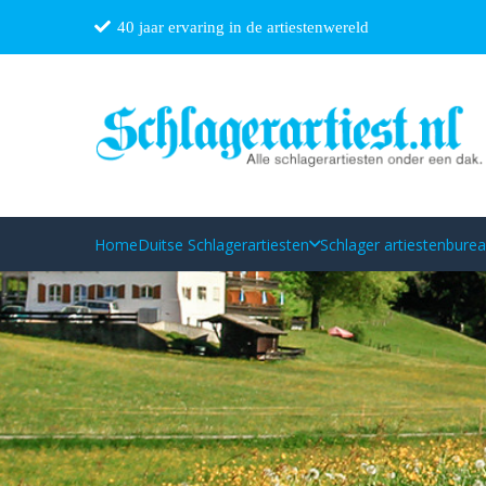
40 jaar ervaring in de artiestenwereld
Home
Duitse Schlagerartiesten
Schlager artiestenbure