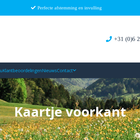
Perfecte afstemming en invulling
+31 (0)6 
au
Klantbeoordelingen
Nieuws
Contact
Kaartje voorkant