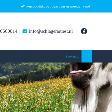
Persoonlijk, betrouwbaar & meedenkend
26660014
info@schlagerartiest.nl
Zoeken…