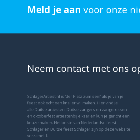
Meld je aan
voor onze ni
Neem contact met ons o
SchlagerArtiest.nl is ‘der Platz zum sein’ als je van je
feest ook echt een knaller wil maken. Hier vind je
alle Duitse artiesten, Duitse zangers en zangeressen
en oktoberfest artiestenbij elkaar en kun je gericht een
keuze maken. Het beste van Nederlandse feest
Schlager en Duitse feest Schlager zijn op deze website
verzameld.