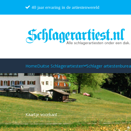
40 jaar ervaring in de artiestenwereld
Home
Duitse Schlagerartiesten
Schlager artiestenbure
Kaartje voorkant