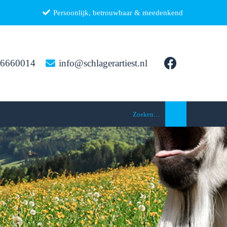
Persoonlijk, betrouwbaar & meedenkend
26660014
info@schlagerartiest.nl
Zoeken…