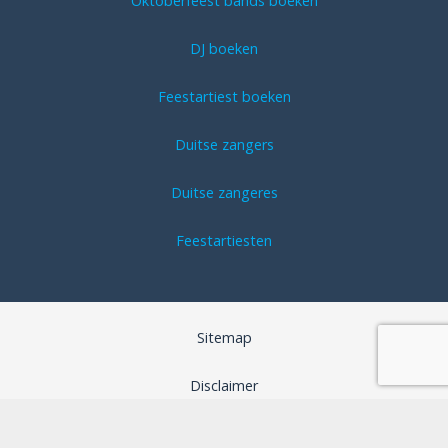
Oktoberfeest bands boeken
DJ boeken
Feestartiest boeken
Duitse zangers
Duitse zangeres
Feestartiesten
Sitemap
Disclaimer
Algemene voorwaarden