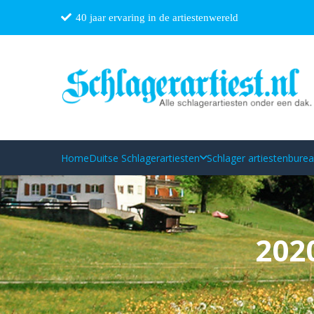
40 jaar ervaring in de artiestenwereld
Home
Duitse Schlagerartiesten
Schlager artiestenbure
202