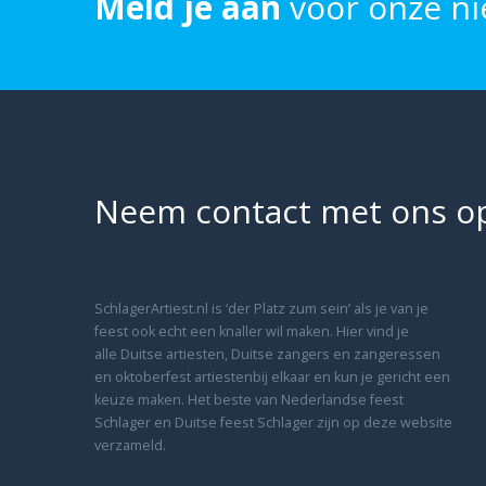
Meld je aan
voor onze ni
Neem contact met ons o
SchlagerArtiest.nl is ‘der Platz zum sein’ als je van je
feest ook echt een knaller wil maken. Hier vind je
alle Duitse artiesten, Duitse zangers en zangeressen
en oktoberfest artiestenbij elkaar en kun je gericht een
keuze maken. Het beste van Nederlandse feest
Schlager en Duitse feest Schlager zijn op deze website
verzameld.