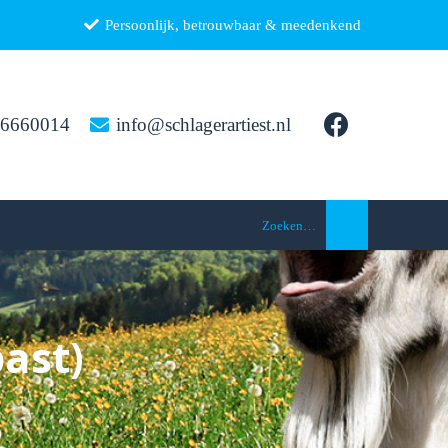
Persoonlijk, betrouwbaar & meedenkend
26660014
info@schlagerartiest.nl
Zoeken…
ast)