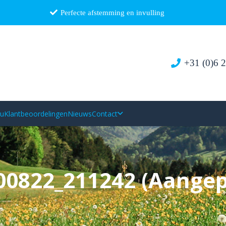
Perfecte afstemming en invulling
+31 (0)6 
au
Klantbeoordelingen
Nieuws
Contact
00822_211242 (Aangep