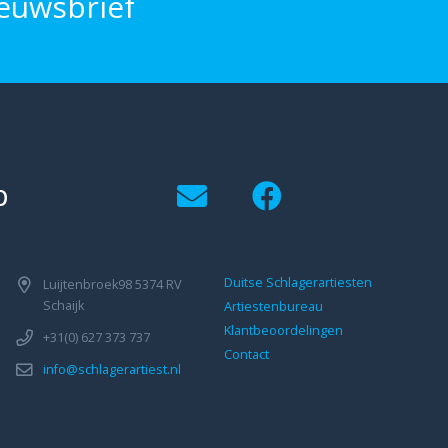
euwsbrief
p
Duitse Schlagerartiesten
Luijtenbroek98 5374 RV
Schaijk
Artiestenbureau
Klantbeoordelingen
+31(0) 627 373 737
Contact
info@schlagerartiest.nl