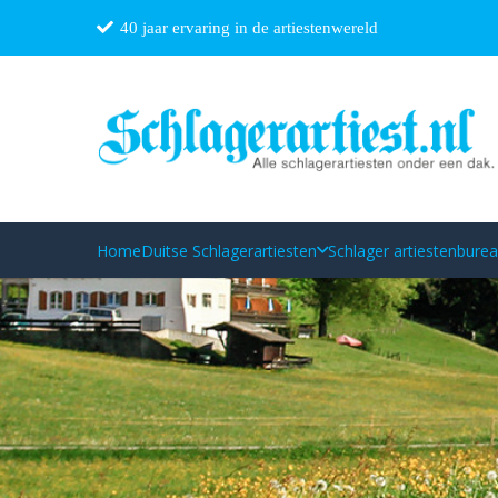
40 jaar ervaring in de artiestenwereld
Home
Duitse Schlagerartiesten
Schlager artiestenbure