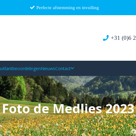
Perfecte afstemming en invulling
+31 (0)6 
au
Klantbeoordelingen
Nieuws
Contact
Foto de Medlies 2023