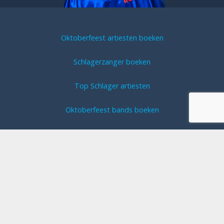
Oktoberfeest artiesten boeken
Schlagerzanger boeken
Top Schlager artiesten
Oktoberfeest bands boeken
DJ boeken
Feestartiest boeken
Duitse zangers
Duitse zangeres