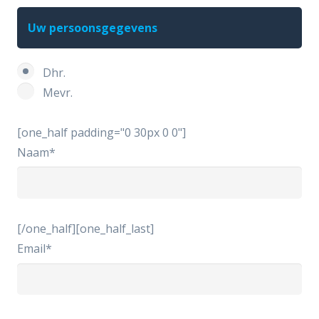
Uw persoonsgegevens
Dhr.
Mevr.
[one_half padding="0 30px 0 0"]
Naam*
[/one_half][one_half_last]
Email*