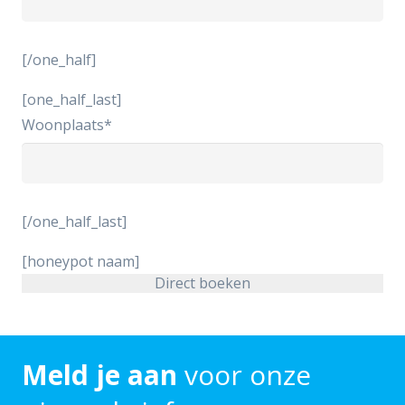
[/one_half]
[one_half_last]
Woonplaats*
[/one_half_last]
[honeypot naam]
Meld je aan
voor onze