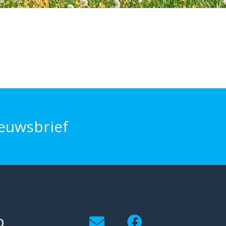
euwsbrief
p