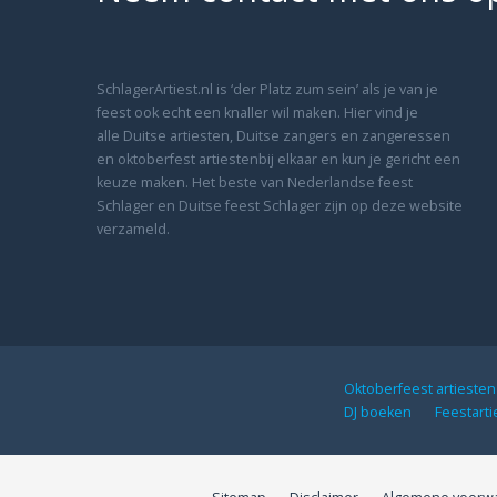
SchlagerArtiest.nl is ‘der Platz zum sein’ als je van je
feest ook echt een knaller wil maken. Hier vind je
alle Duitse artiesten, Duitse zangers en zangeressen
en oktoberfest artiestenbij elkaar en kun je gericht een
keuze maken. Het beste van Nederlandse feest
Schlager en Duitse feest Schlager zijn op deze website
verzameld.
Oktoberfeest artieste
DJ boeken
Feestart