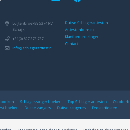
Duitse Schlagerartiesten
Luijtenbroek98 5374 RV
Schaijk
Artiestenbureau
Klantbeoordelingen
+31(0) 627 373 737
Contact
info@schlagerartiest.nl
n boeken
Schlagerzanger boeken
Top Schlager artiesten
Oktoberf
iest boeken
Duitse zangers
Duitse zangeres
Feestartiesten