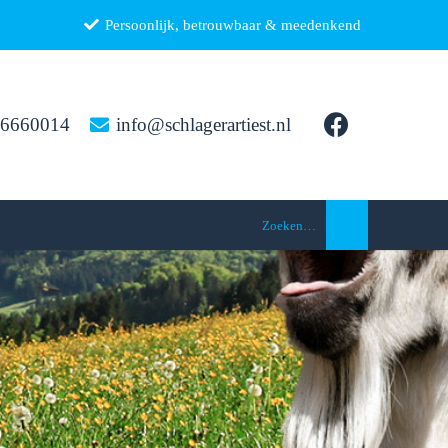
Persoonlijk, betrouwbaar & meedenkend
26660014
info@schlagerartiest.nl
Zoeken…