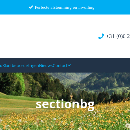
Perfecte afstemming en invulling
+31 (0)6 
au
Klantbeoordelingen
Nieuws
Contact
sectionbg