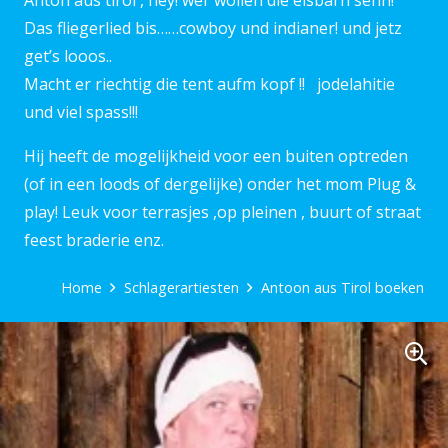
Anton aus tirol , hey! wer wollen die eisbärn sehn!
Das fliegerlied bis……cowboy und indianer! und jetz
get’s looos..
Macht er riechtig die tent aufm kopf !! jodelahitie
und viel spass!!!
Hij heeft de mogelijkheid voor een buiten optreden
(of in een loods of dergelijke) onder het mom Plug &
play! Leuk voor terrasjes ,op pleinen , buurt of straat
feest braderie enz.
Home
Schlagerartiesten
Antoon aus Tirol boeken