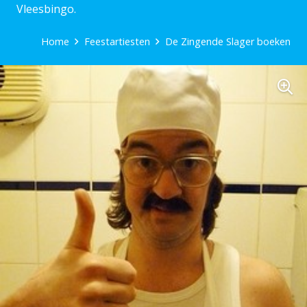
Vleesbingo.
Home
Feestartiesten
De Zingende Slager boeken