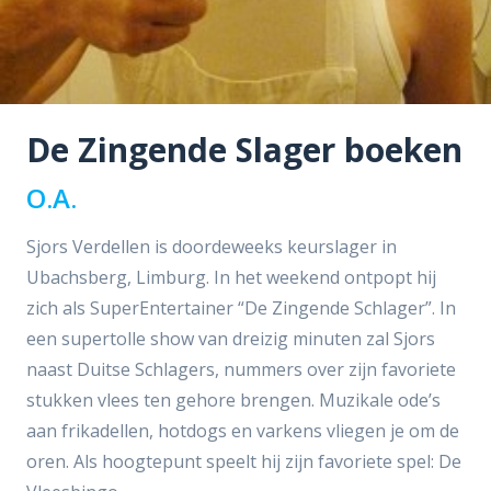
De Zingende Slager boeken
O.A.
Sjors Verdellen is doordeweeks keurslager in
Ubachsberg, Limburg. In het weekend ontpopt hij
zich als SuperEntertainer “De Zingende Schlager”. In
een supertolle show van dreizig minuten zal Sjors
naast Duitse Schlagers, nummers over zijn favoriete
stukken vlees ten gehore brengen. Muzikale ode’s
aan frikadellen, hotdogs en varkens vliegen je om de
oren. Als hoogtepunt speelt hij zijn favoriete spel: De