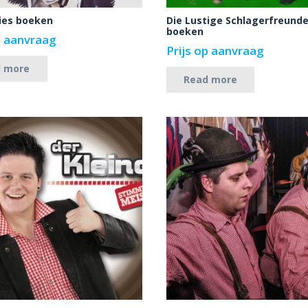
ies boeken
Die Lustige Schlagerfreund
boeken
p aanvraag
Prijs op aanvraag
d more
Read more