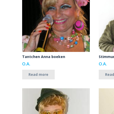
Tantchen Anna boeken
Stimmun
O.A.
O.A.
Read more
Rea