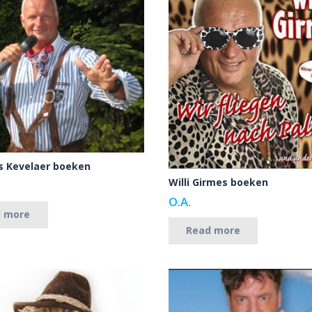
us Kevelaer boeken
Willi Girmes boeken
O.A.
d more
Read more