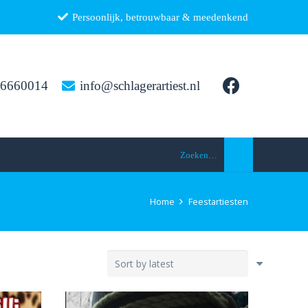
Persoonlijk, betrouwbaar & meedenkend
26660014
info@schlagerartiest.nl
Zoeken…
Home
Feestartiesten