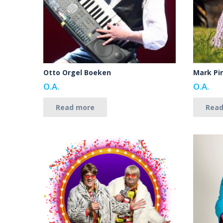
Otto Orgel Boeken
Mark Pi
O.A.
O.A.
Read more
Rea