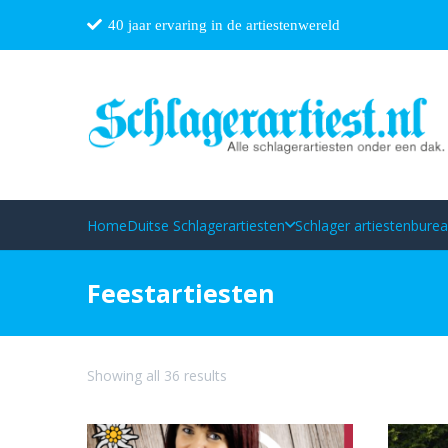
40 jaar ervaring in de artiestenwereld
Home
Duitse Schlagerartiesten
Schlager artiestenbure
Feestartiesten
Sorted
Showing all 36 results
by
latest