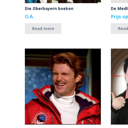
Die Oberbayern boeken
De Medl
O.A.
Prijs o
Read more
Rea