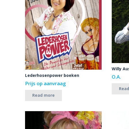
Willy A
Lederhosenpower boeken
O.A.
Prijs op aanvraag
Rea
Read more