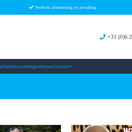
Perfecte afstemming en invulling
+31 (0)6 
au
Klantbeoordelingen
Nieuws
Contact