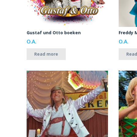
Gustaf und Otto boeken
Freddy 
O.A.
O.A.
Read more
Rea