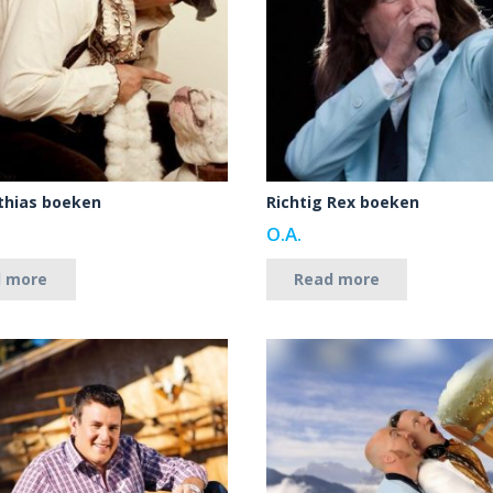
thias boeken
Richtig Rex boeken
O.A.
d more
Read more