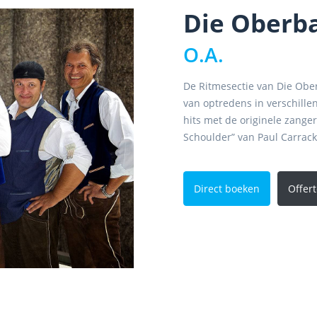
Die Oberb
O.A.
De Ritmesectie van Die Obe
van optredens in verschille
hits met de originele zang
Schoulder” van Paul Carrack
Direct boeken
Offer