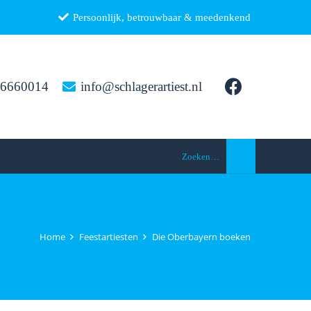
Persoonlijk, betrouwbaar & meedenkend
26660014
info@schlagerartiest.nl
Zoeken…
Home
Feestartiesten
Die Oberbayern boeken