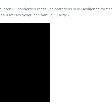
te jaren 90 honderden reeds van optredens in verschillende format
 en “Over My Schoulder” van Paul Carrack.