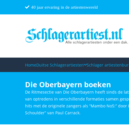
40 jaar ervaring in de artiestenwereld
Home
Duitse Schlagerartiesten
Schlager artiestenbu
Die Oberbayern boeken
De Ritmesectie van Die Oberbayern heeft sinds de la
van optredens in verschillende formaties samen gesp
hits met de originele zangers als “Mambo No5:” door
Schoulder” van Paul Carrack.