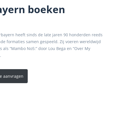
ayern boeken
rbayern heeft sinds de late jaren 90 honderden reeds
nde formaties samen gespeeld. Zij voeren wereldwijd
ers als “Mambo No5:” door Lou Bega en “Over My
.
te aanvragen