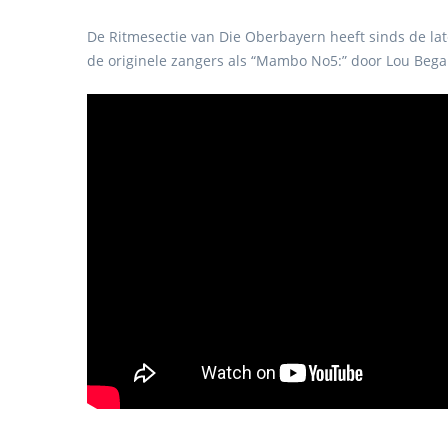
De Ritmesectie van Die Oberbayern heeft sinds de la
de originele zangers als “Mambo No5:” door Lou Bega