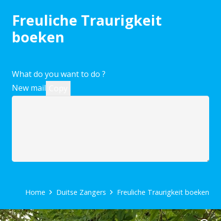
Freuliche Traurigkeit
boeken
What do you want to do ?
New mail
Copy
Home
Duitse Zangers
Freuliche Traurigkeit boeken