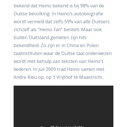
bekend dat Heino bekend is bij 98% van de
Duitse bevolking. In Heino’s autobiografie
wordt vermeld dat zelfs 59% van alle Duitsers
zichzelf als “Heino-fan” betitelt. Maar ook
buiten Duitsland genieten zijn hits
bekendheid. Zo zijn er in China en Polen
taalinstituten waar de Duitse taal onderwezen
wordt met behulp van teksten van Heino’s
liederen. In juli 2009 trad Heino samen met
Andre Rieu op, op ’t Vrijthof te Maastricht.