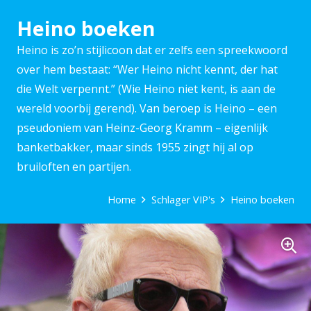
Heino boeken
Heino is zo’n stijlicoon dat er zelfs een spreekwoord
over hem bestaat: “Wer Heino nicht kennt, der hat
die Welt verpennt.” (Wie Heino niet kent, is aan de
wereld voorbij gerend). Van beroep is Heino – een
pseudoniem van Heinz-Georg Kramm – eigenlijk
banketbakker, maar sinds 1955 zingt hij al op
bruiloften en partijen.
Home
Schlager VIP's
Heino boeken