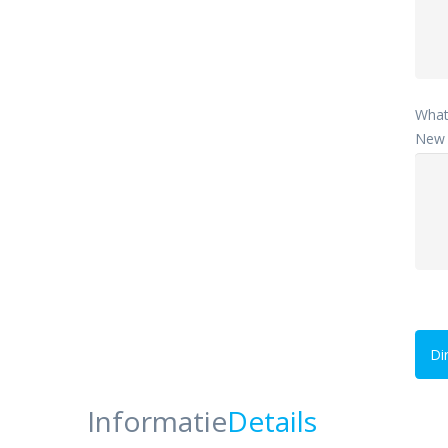
What
New 
Di
Informatie
Details