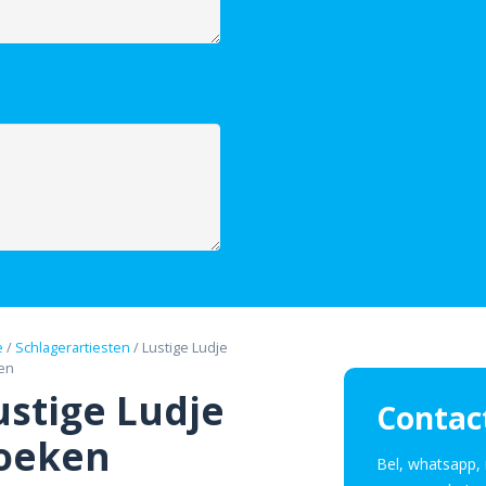
e
/
Schlagerartiesten
/ Lustige Ludje
en
ustige Ludje
Contac
oeken
​Bel, whatsapp, 