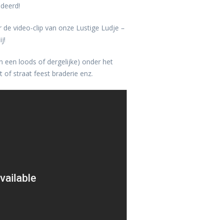
ndeerd!
 de video-clip van onze Lustige Ludje –
j!
n een loods of dergelijke) onder het
 of straat feest braderie enz.