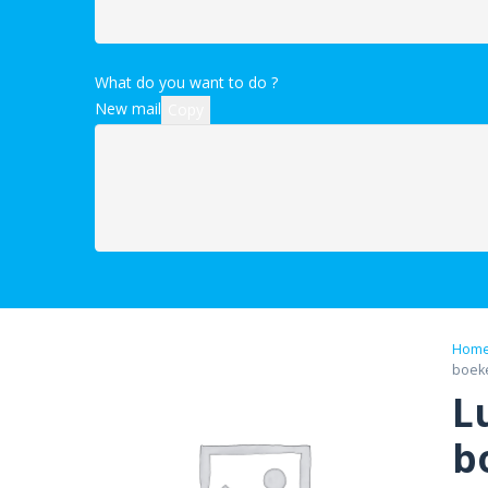
What do you want to do ?
New mail
Copy
Hom
boek
L
b