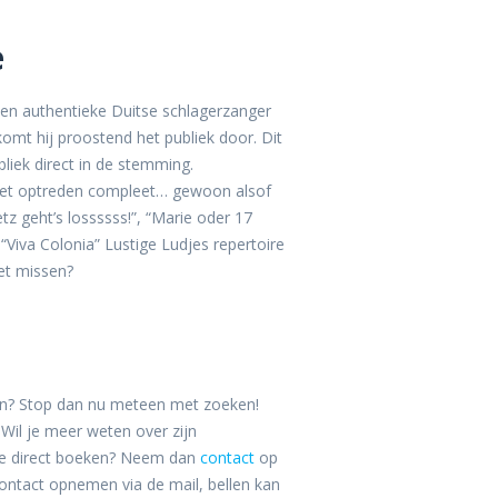
e
en authentieke Duitse schlagerzanger
l komt hij proostend het publiek door. Dit
liek direct in de stemming.
 het optreden compleet… gewoon alsof
tz geht’s lossssss!”, “Marie oder 17
 “Viva Colonia” Lustige Ludjes repertoire
iet missen?
den? Stop dan nu meteen met zoeken!
 Wil je meer weten over zijn
dje direct boeken? Neem dan
contact
op
ntact opnemen via de mail, bellen kan