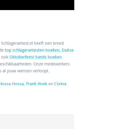
Schlagerartiest.nl heeft een breed
 de
top schlagerartiesten boeken
,
Duitse
 ook
Oktoberfeest bands boeken
.
 beschikbaarheden. Onze medewerkers
ns al jouw wensen verloopt.
Hossa Hossa
,
Frank Hoek
en
Corina