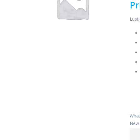
Pr
Lusti
What
New 