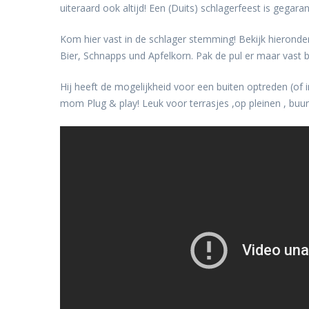
uiteraard ook altijd! Een (Duits) schlagerfeest is gegara
Kom hier vast in de schlager stemming! Bekijk hieronder
Bier, Schnapps und Apfelkorn. Pak de pul er maar vast bi
Hij heeft de mogelijkheid voor een buiten optreden (of i
mom Plug & play! Leuk voor terrasjes ,op pleinen , buurt