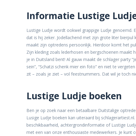
Informatie Lustige Ludj
Lustige Ludje wordt ookwel grappige Ludje genoemd. E
dat is hij zeker. Jodellachend met zijn grote liter bierpu
maakt zijn optredens persoonlijk. Hierdoor komt het pub
Zijn kleding zoals lederhosen en bergschoenen maakt
je in Duitsland bent! Al gauw maakt de schlager party “Je
sein”, “Schatzi schenk mier ein foto” en niet te vergeten
zit – zoals je ziet – vol feestnummers. Dat wil je toch n
Lustige Ludje boeken
Ben je op zoek naar een betaalbare Duitstalige optre
Lusige Ludje boeken kan uiteraard bij schlagerartiest.nl.
beschikbaarheid, achtergrondinformatie of Lustige Lu
met een van onze enthousiaste medewerkers. Je kunt co