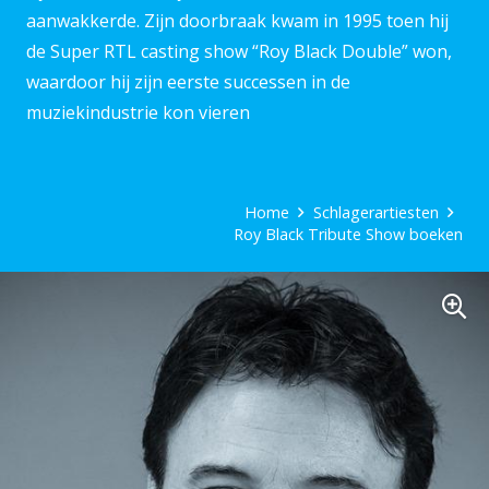
aanwakkerde. Zijn doorbraak kwam in 1995 toen hij
de Super RTL casting show “Roy Black Double” won,
waardoor hij zijn eerste successen in de
muziekindustrie kon vieren
Home
Schlagerartiesten
Roy Black Tribute Show boeken