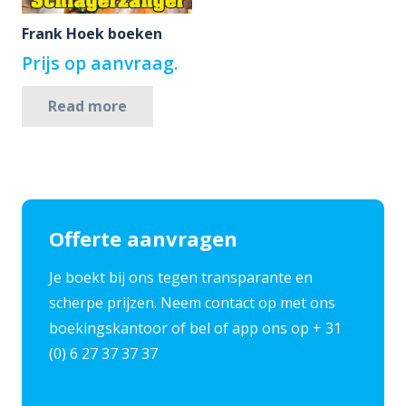
Frank Hoek boeken
Prijs op aanvraag.
Read more
Offerte aanvragen
Je boekt bij ons tegen transparante en
scherpe prijzen. Neem contact op met ons
boekingskantoor of bel of app ons op + 31
(0) 6 27 37 37 37
Contact opnemen