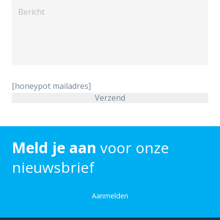
[honeypot mailadres]
Meld je aan
voor onze
nieuwsbrief
Aanmelden