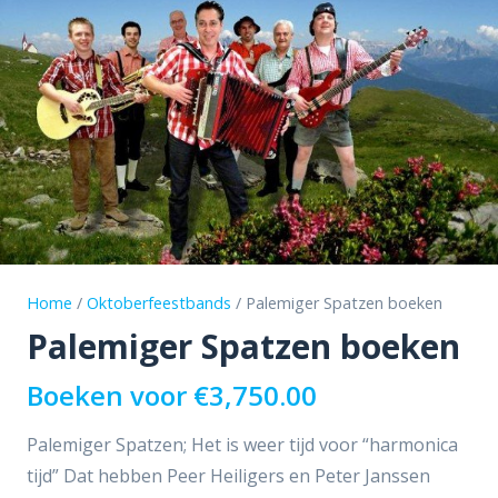
Home
/
Oktoberfeestbands
/ Palemiger Spatzen boeken
Palemiger Spatzen boeken
Boeken voor
€
3,750.00
Palemiger Spatzen; Het is weer tijd voor “harmonica
tijd” Dat hebben Peer Heiligers en Peter Janssen