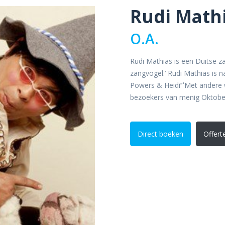
Rudi Math
O.A.
Rudi Mathias is een Duitse z
zangvogel.’ Rudi Mathias is n
Powers & Heidi’݃’ Met andere 
bezoekers van menig Oktober
Direct boeken
Offert