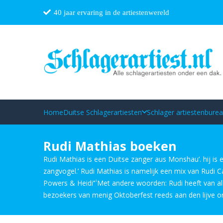
40 jaar ervaring in de artiestenwereld
Home
Duitse Schlagerartiesten
Schlager artiestenbure
Rudi Mathias boeken
Rudi Mathias is een Duitse zanger aus Monshau’. hij is
zangvogel.’ Rudi Mathias is namelijk een mix van Rudi Car
Powers & Heidi’݃’ Met andere woorden: Rudi heeft van all
bezoekers van menig Oktoberfest reeds aan den lijve o