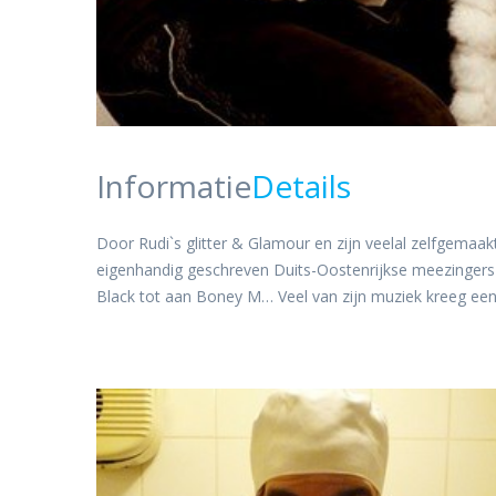
Informatie
Details
Door Rudi`s glitter & Glamour en zijn veelal zelfgemaa
eigenhandig geschreven Duits-Oostenrijkse meezingers 
Black tot aan Boney M… Veel van zijn muziek kreeg een nie