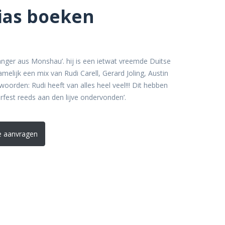
ias boeken
anger aus Monshau’. hij is een ietwat vreemde Duitse
amelijk een mix van Rudi Carell, Gerard Joling, Austin
woorden: Rudi heeft van alles heel veel!!! Dit hebben
fest reeds aan den lijve ondervonden’.
e aanvragen