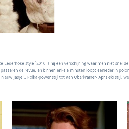
kte Lederhose style `2010 is hij een verschijning waar men niet snel
passeren de revue, en binnen enkele minuten loopt eenieder in polo
uw jasje ‘.. Polka-power stijl tot aan Oberkrainer- Apr’s-ski stijl, we