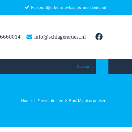
Persoonlijk, betrouwbaar & meedenkend
26660014
info@schlagerartiest.nl
Zoeken…
Home
Feestartiesten
Rudi Mathias boeken