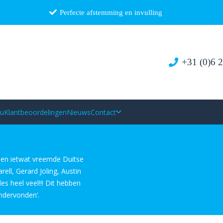
Perfecte afstemming en invulling
+31 (0)6 
au
Klantbeoordelingen
Nieuws
Contact
 een ietwat vreemde Duitse
ell, Gerard Joling, Austin
es heel veel!!! Dit hebben
ndervonden’.