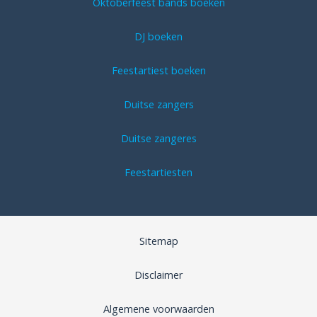
Oktoberfeest bands boeken
DJ boeken
Feestartiest boeken
Duitse zangers
Duitse zangeres
Feestartiesten
Sitemap
Disclaimer
Algemene voorwaarden