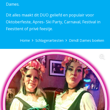
Dames.
Dit alles maakt dit DUO geliefd en populair voor
Oktoberfeste, Apres- Ski Party, Carnaval, Festival in
Feesttent of privé feestje.
Home
Schlagerartiesten
Dirndl Dames boeken